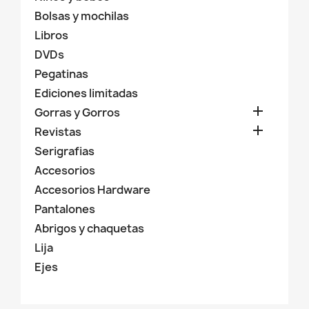
Bolsas y mochilas
Libros
DVDs
Pegatinas
Ediciones limitadas

Gorras y Gorros

Revistas
Serigrafias
Accesorios
×
Crear lista de deseos
Accesorios Hardware
Pantalones
Abrigos y chaquetas
Nombre de la lista de deseos
Lija
Ejes
Cancelar
Crear lista de deseos