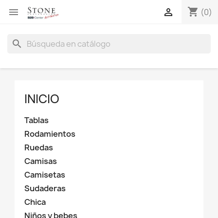
shopping_cart


(0)
search
INICIO
Tablas
Rodamientos
Ruedas
Camisas
Camisetas
Sudaderas
Chica
Niños y bebes