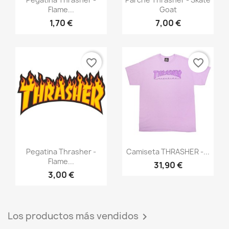
Flame...
Goat
1,70 €
7,00 €
favorite_border
favorite_border
Vista rápida
Vista rápida


Pegatina Thrasher -
Camiseta THRASHER -...
Flame...
31,90 €
3,00 €
Los productos más vendidos
