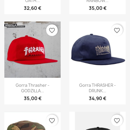
OATH...
RAINBOW...
32,60 €
35,00 €
favorite_border
favorite_border
Vista rápida
Vista rápida


Gorra Thrasher -
Gorra THRASHER -
GODZILLA...
DRUNK...
35,00 €
34,90 €
favorite_border
favorite_border