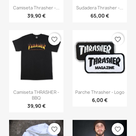
Vista rápida
Vista rápida


Camiseta Thrasher -...
Sudadera Thrasher -...
39,90 €
65,00 €
favorite_border
favorite_border
Vista rápida
Vista rápida


Camiseta THRASHER -
Parche Thrasher - Logo
BBQ
6,00 €
39,90 €
favorite_border
favorite_border