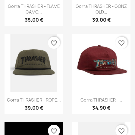
Vista rápida
Vista rápida


Gorra THRASHER - FLAME
Gorra THRASHER - GONZ
CAMO...
OLD...
35,00 €
39,00 €
favorite_border
favorite_border
Vista rápida
Vista rápida


Gorra THRASHER - ROPE...
Gorra THRASHER -...
39,00 €
34,90 €
favorite_border
favorite_border