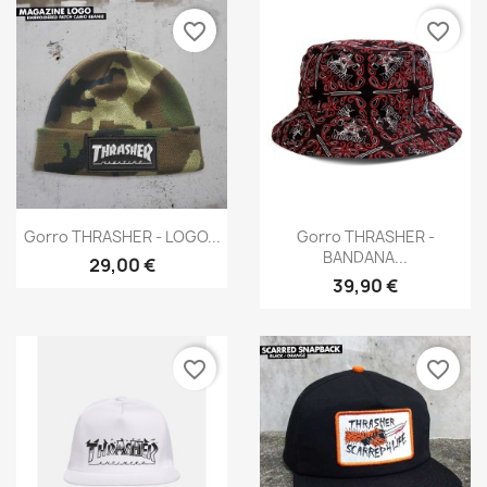
favorite_border
favorite_border
Vista rápida
Vista rápida


Gorro THRASHER - LOGO...
Gorro THRASHER -
BANDANA...
29,00 €
39,90 €
favorite_border
favorite_border