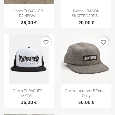
Vista rápida
Vista rápida


Gorro THRASHER -
Gorro - BACON
RAINBOW...
SKATEBOARDS...
35,00 €
20,00 €
favorite_border
favorite_border
Vista rápida
Vista rápida


Gorra THRASHER -
Gorra Juxtapoz 5 Panel -
METAL...
Grey
35,00 €
50,00 €