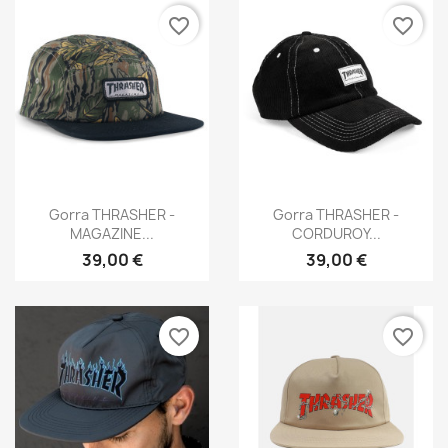
favorite_border
favorite_border
Vista rápida
Vista rápida


Gorra THRASHER -
Gorra THRASHER -
MAGAZINE...
CORDUROY...
39,00 €
39,00 €
favorite_border
favorite_border