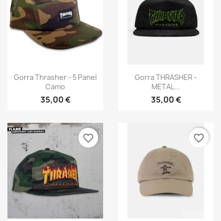
Vista rápida
Vista rápida


Gorra Thrasher - 5 Panel
Gorra THRASHER -
Camo
METAL...
35,00 €
35,00 €
favorite_border
favorite_border