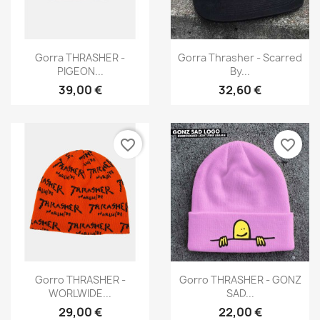
Vista rápida
Vista rápida


Gorra THRASHER -
Gorra Thrasher - Scarred
PIGEON...
By...
39,00 €
32,60 €
×
favorite_border
favorite_border
Crear lista de deseos
Nombre de la lista de deseos
Cancelar
Crear lista de deseos
Vista rápida
Vista rápida


Gorro THRASHER -
Gorro THRASHER - GONZ
WORLWIDE...
SAD...
29,00 €
22,00 €