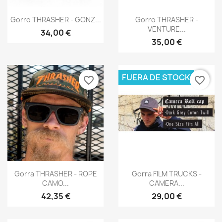
Vista rápida
Vista rápida


Gorro THRASHER - GONZ...
Gorro THRASHER -
VENTURE...
34,00 €
35,00 €
FUERA DE STOCK
favorite_border
favorite_border
Vista rápida
Vista rápida


Gorra THRASHER - ROPE
Gorra FILM TRUCKS -
CAMO...
CAMERA...
42,35 €
29,00 €