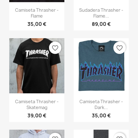
Vista rápida
Vista rápida


Camiseta Thrasher -
Sudadera Thrasher -
Flame
Flame...
35,00 €
89,00 €
favorite_border
favorite_border
Vista rápida
Vista rápida


Camiseta Thrasher -
Camiseta Thrasher -
Skatemag
Dark...
39,00 €
35,00 €