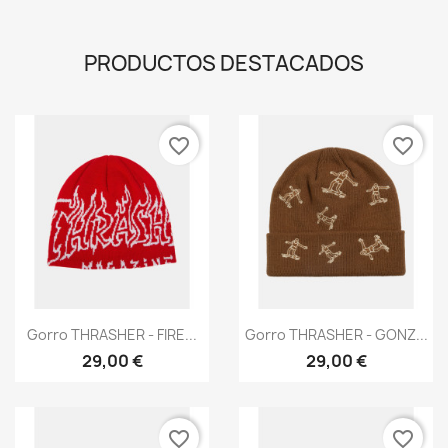
PRODUCTOS DESTACADOS
favorite_border
favorite_border
Vista rápida
Vista rápida


Gorro THRASHER - FIRE...
Gorro THRASHER - GONZ...
29,00 €
29,00 €
favorite_border
favorite_border