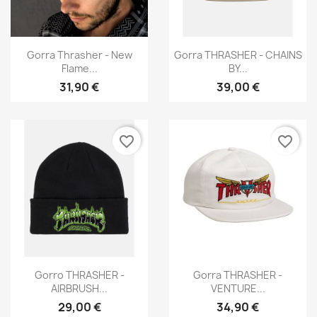
Vista rápida
Vista rápida


Gorra Thrasher - New
Gorra THRASHER - CHAINS
Flame...
BY...
31,90 €
39,00 €
favorite_border
favorite_border
Vista rápida
Vista rápida


Gorro THRASHER -
Gorra THRASHER -
AIRBRUSH...
VENTURE...
29,00 €
34,90 €