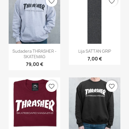
favorite_border
favorite_border
Vista rápida
Vista rápida


Sudadera THRASHER -
Lija SATTAN GRIP
SKATEMAG
7,00 €
79,00 €
favorite_border
favorite_border