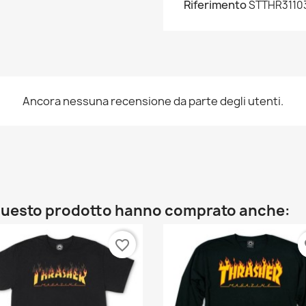
Riferimento
STTHR3110
Ancora nessuna recensione da parte degli utenti.
rea lista dei desideri
lista dei desideri
o questo prodotto hanno comprato anche:
Annulla
Crea lista dei desideri
favorite_border
fa