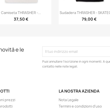
Anteprima
Anteprima


Camiseta THRASHER -...
Sudadera THRASHER - SKAT
37,50 €
79,00 €
novità e le
Puoi annullare l'iscrizione in ogni momenti. A qu
contatto nelle note legali.
OTTI
LA NOSTRA AZIENDA
oni prezzi
Nota Legale
prodotti
Termini e condizioni d'uso