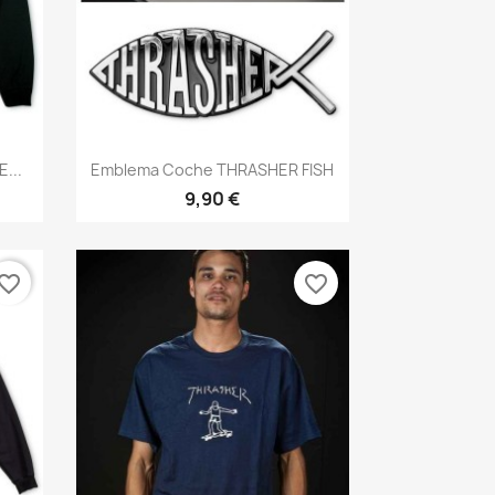
Anteprima

...
Emblema Coche THRASHER FISH
9,90 €
vorite_border
favorite_border