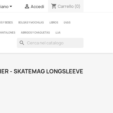
shopping_cart


Carrello
(0)
liano
Accedi
OS Y BEBES
BOLSAS Y MOCHILAS
LIBROS
DVDS
PANTALONES
ABRIGOS Y CHAQUETAS
LIJA
search
ER - SKATEMAG LONGSLEEVE