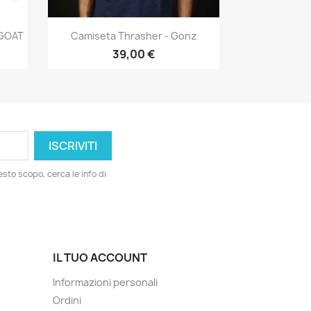
Anteprima

EGOAT
Camiseta Thrasher - Gonz
39,00 €
esto scopo, cerca le info di
IL TUO ACCOUNT
Informazioni personali
Ordini