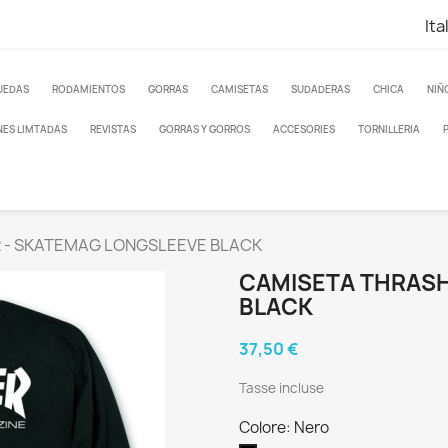
Ita
UEDAS
RODAMIENTOS
GORRAS
CAMISETAS
SUDADERAS
CHICA
NIÑ
NES LIMTADAS
REVISTAS
GORRAS Y GORROS
ACCESORIES
TORNILLERIA
R - SKATEMAG LONGSLEEVE BLACK
CAMISETA THRASH
BLACK
37,50 €
Tasse incluse
Colore: Nero