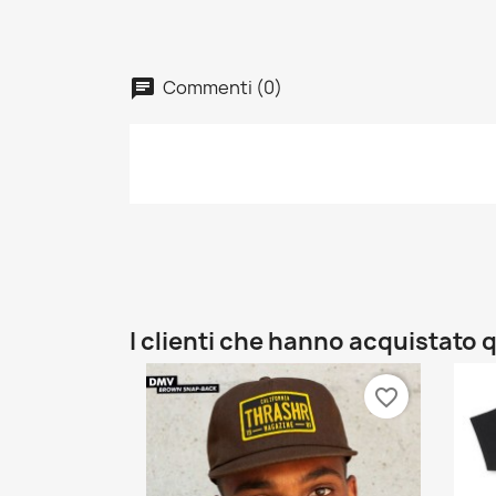
Commenti (0)
C
Nome 
I clienti che hanno acquistat
favorite_border