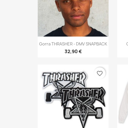
Anteprima

Gorra THRASHER - DMV SNAPBACK
32,90 €
favorite_border