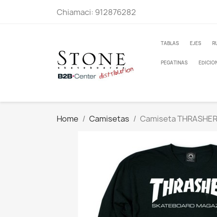
Chiamaci:
912876282
TABLAS
EJES
R
PEGATINAS
EDICIO
Home
Camisetas
Camiseta THRASHE