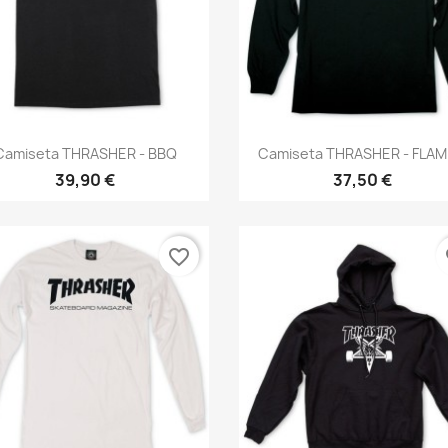
Anteprima
Anteprima


Camiseta THRASHER - BBQ
Camiseta THRASHER - FLAME
39,90 €
37,50 €
favorite_border
fa