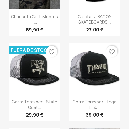
Vista rápida
Vista rápida


Chaqueta Cortavientos
Camiseta BACON
-...
SKATEBOARDS...
89,90 €
27,00 €
FUERA DE STOCK
favorite_border
favorite_border
Vista rápida
Vista rápida


Gorra Thrasher - Skate
Gorra Thrasher - Logo
Goat...
Emb...
29,90 €
35,00 €