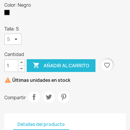
Color: Negro
Negro
Talla: S
Cantidad

favorite_border
AÑADIR AL CARRITO

Últimas unidades en stock
Compartir
Detalles del producto