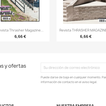
Vista rápida
Vista rápida


evista Thrasher Magazine...
Revista THRASHER MAGAZINE 
6,66 €
6,66 €
s y ofertas
Puede darse de baja en cualquier momento. Para
información de contacto en el aviso legal.
DUCTOS
NUESTRA EMPRESA