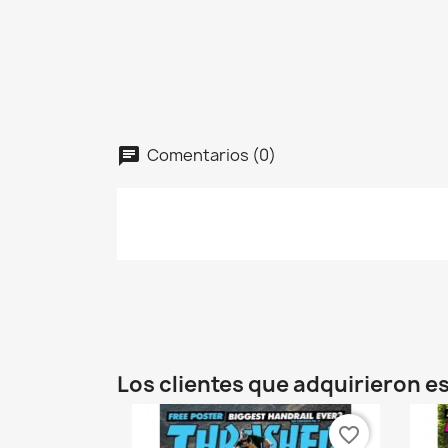
Comentarios (0)
C
Nomb
Los clientes que adquirieron 
favorite_border