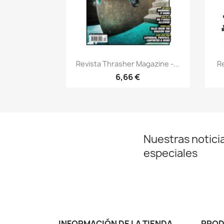
Vista rápida

Revista Thrasher Magazine -...
R
6,66 €
Nuestras noticia
especiales
INFORMACIÓN DE LA TIENDA
PRO