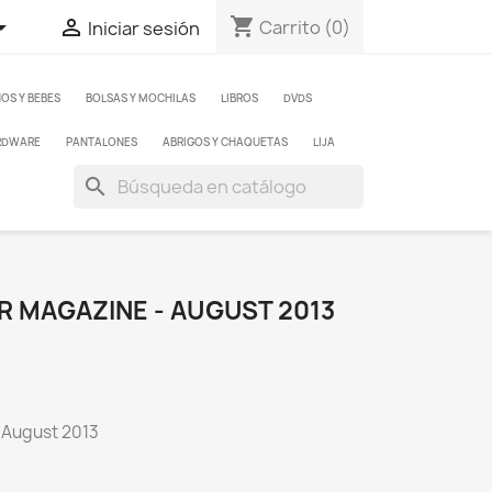
shopping_cart


Carrito
(0)
Iniciar sesión
ÑOS Y BEBES
BOLSAS Y MOCHILAS
LIBROS
DVDS
RDWARE
PANTALONES
ABRIGOS Y CHAQUETAS
LIJA
search
R MAGAZINE - AUGUST 2013
 August 2013