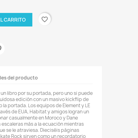
favorite_border
AL CARRITO
les del producto
 un libro por su portada, pero uno si puede
ruidosa edición con un masivo kickflip de
 la portada. Los equipos de Element y LE
avés de EUA, Habitat y amigos logran un
onar casualmente en Moroco y Dane
escaleras más a la ecuación mientras
e se le atraviesa. Dieciséis páginas
Skate Rock sirven como un recordatorio