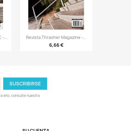
Vista rápida

-...
Revista Thrasher Magazine -...
6,66 €
 ello, consulte nuestra
SU CUENTA