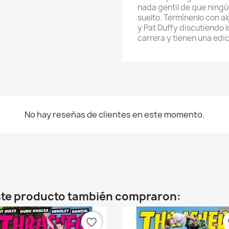
nada gentil de que ningú
suelto. Termínenlo con a
y Pat Duffy discutiendo l
carrera y tienen una edic
No hay reseñas de clientes en este momento.
rear lista de deseos
re de la lista de deseos
este producto también compraron:
Cancelar
Crear lista de deseos
favorite_border
fa