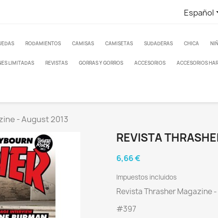
Español
UEDAS
RODAMIENTOS
CAMISAS
CAMISETAS
SUDADERAS
CHICA
NI
NES LIMITADAS
REVISTAS
GORRAS Y GORROS
ACCESORIOS
ACCESORIOS HA
zine - August 2013
REVISTA THRASHE
6,66 €
Impuestos incluidos
Revista Thrasher Magazine -
#397