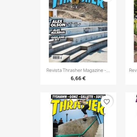
Vista rápida

Revista Thrasher Magazine -...
Rev
6,66 €
favorite_border