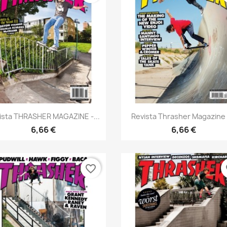
Vista rápida
Vista rápida


ista THRASHER MAGAZINE -...
Revista Thrasher Magazine -
6,66 €
6,66 €
favorite_border
fa