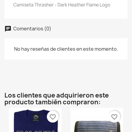
Camiseta Thrasher - Dark Heather Flame Logo
Comentarios (0)
No hay reseñas de clientes en este momento.
×
Crear lista de deseos
Los clientes que adquirieron este
Nombre de la lista de deseos
producto también compraron:
favorite_border
favorite_border
Cancelar
Crear lista de deseos