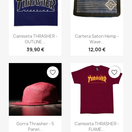
Vista rápida
Vista rápida


Camiseta THRASHER -
Cartera Satori Hemp -
OUTLINE...
Wave...
39,90 €
12,00 €
favorite_border
favorite_border
Vista rápida
Vista rápida


Gorra Thrasher - 5
Camiseta THRASHER -
Panel...
FLAME...