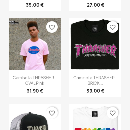
35,00 €
27,00 €
favorite_border
favorite_border
Vista rápida
Vista rápida


Camiseta THRASHER -
Camiseta THRASHER -
OVAL Pink
BRICK...
31,90 €
39,00 €
favorite_border
favorite_border