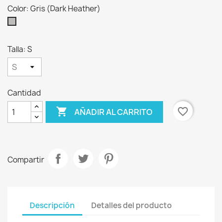
Color: Gris (Dark Heather)
Gris
(Dark
Heather)
Talla: S
Cantidad

favorite_border
AÑADIR AL CARRITO
Compartir
Descripción
Detalles del producto