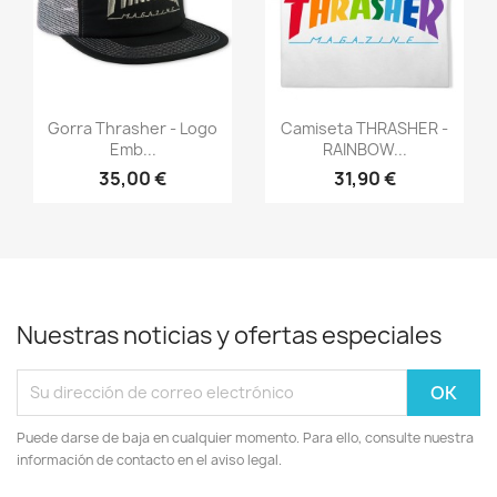
Vista rápida
Vista rápida


Gorra Thrasher - Logo
Camiseta THRASHER -
Emb...
RAINBOW...
35,00 €
31,90 €
Nuestras noticias y ofertas especiales
Puede darse de baja en cualquier momento. Para ello, consulte nuestra
información de contacto en el aviso legal.