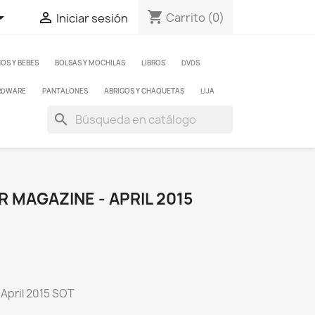
shopping_cart


Carrito
(0)
Iniciar sesión
ÑOS Y BEBES
BOLSAS Y MOCHILAS
LIBROS
DVDS
RDWARE
PANTALONES
ABRIGOS Y CHAQUETAS
LIJA
search
 MAGAZINE - APRIL 2015
 April 2015 SOT