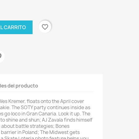
favorite_border
AL CARRITO
les del producto
Wes Kremer, floats onto the April cover
o fakie. The SOTY party continues inside as
 go loco in Gran Canaria. Look it up. The
to shine and shun; AJ Zavala finds himself
s about battle strategies; Bones
barrier in Poland; The Midwest gets
a Skate Loteria photo feature helps you