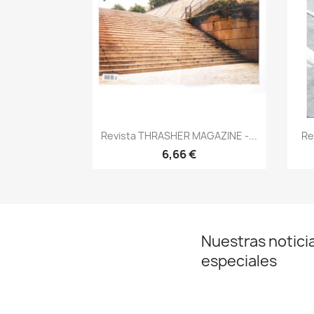
Vista rápida

Revista THRASHER MAGAZINE -...
Re
6,66 €
Nuestras noticia
especiales