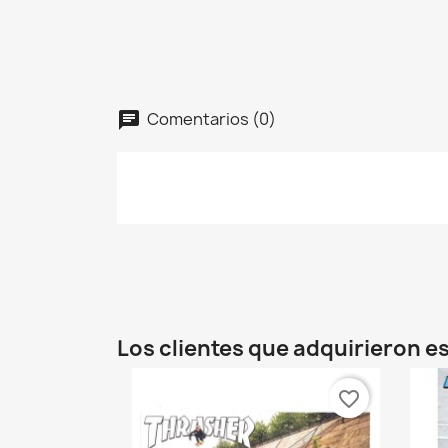
C
Nomb
Comentarios (0)
Los clientes que adquirieron 
favorite_border