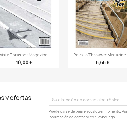
Vista rápida
Vista rápida


vista Thrasher Magazine -...
Revista Thrasher Magazine -
10,00 €
6,66 €
s y ofertas
Puede darse de baja en cualquier momento. Para
información de contacto en el aviso legal.