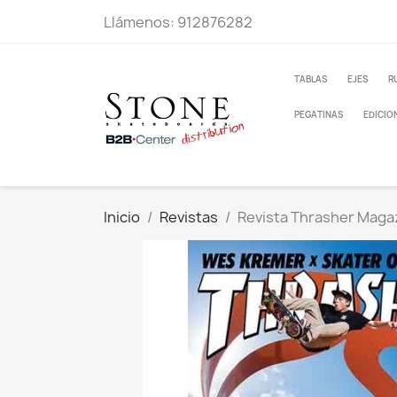
Llámenos:
912876282
TABLAS
EJES
R
PEGATINAS
EDICIO
Inicio
Revistas
Revista Thrasher Magaz