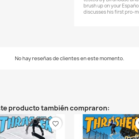
brush up on your Español.
rear lista de deseos
discusses his first pro-m
re de la lista de deseos
No hay reseñas de clientes en este momento.
Cancelar
Crear lista de deseos
este producto también compraron:
favorite_border
fa