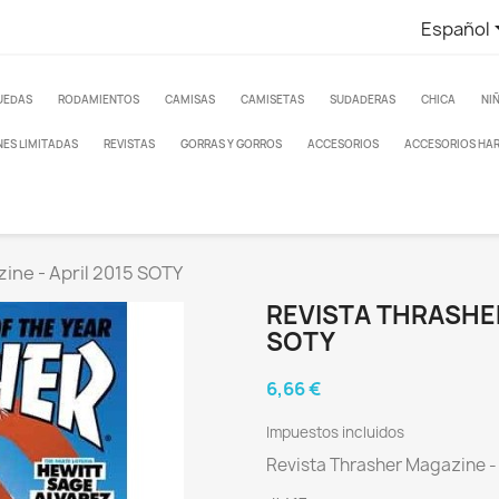
Español
UEDAS
RODAMIENTOS
CAMISAS
CAMISETAS
SUDADERAS
CHICA
NI
NES LIMITADAS
REVISTAS
GORRAS Y GORROS
ACCESORIOS
ACCESORIOS HA
ine - April 2015 SOTY
REVISTA THRASHER
SOTY
6,66 €
Impuestos incluidos
Revista Thrasher Magazine -