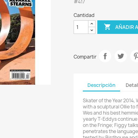
#417
Cantidad

AÑADIR 
Compartir
Descripción
Detal
Skater of the Year 2014, 
with a sculptural Ollie t
Wes and his best hemmies
yearly T-Eddys continue 
on the Fringe; Figgy talk
penetrates the language 
tested by Birdhouse and 