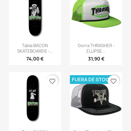
Vista rápida
Vista rápida


Tabla BACON
Gorra THRASHER -
SKATEBOARDS -...
ELLIPSE...
74,00 €
31,90 €
FUERA DE STOCK
favorite_border
favorite_border
Vista rápida
Vista rápida