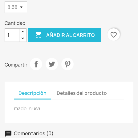
Cantidad

favorite_border
AÑADIR AL CARRITO
Compartir
Descripción
Detalles del producto
made in usa
Comentarios (0)