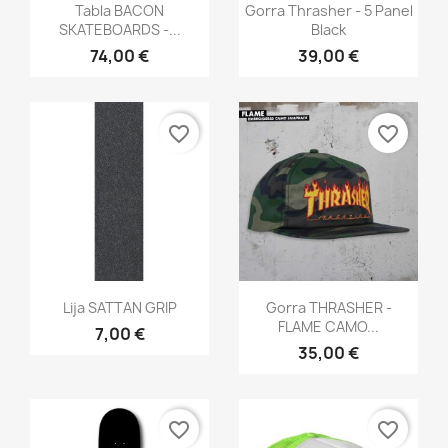
Vista rápida
Vista rápida


Tabla BACON
Gorra Thrasher - 5 Panel
SKATEBOARDS -...
Black
74,00 €
39,00 €
favorite_border
favorite_border
Vista rápida
Vista rápida


Lija SATTAN GRIP
Gorra THRASHER -
FLAME CAMO...
7,00 €
35,00 €
favorite_border
favorite_border