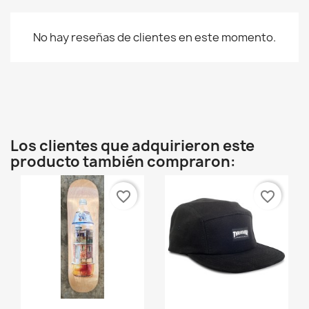
No hay reseñas de clientes en este momento.
×
Crear lista de deseos
Los clientes que adquirieron este
producto también compraron:
Nombre de la lista de deseos
favorite_border
favorite_border
Cancelar
Crear lista de deseos