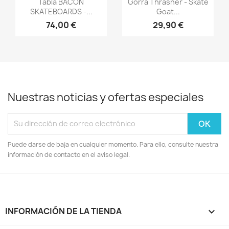


Tabla BACON
Gorra Thrasher - Skate
SKATEBOARDS -...
Goat...
74,00 €
29,90 €
Nuestras noticias y ofertas especiales
Puede darse de baja en cualquier momento. Para ello, consulte nuestra
información de contacto en el aviso legal.
INFORMACIÓN DE LA TIENDA
keyboard_arrow_down