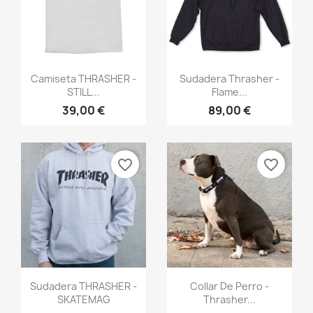
Vista rápida
Vista rápida


Camiseta THRASHER -
Sudadera Thrasher -
STILL...
Flame...
39,00 €
89,00 €
favorite_border
favorite_border
Vista rápida
Vista rápida


Sudadera THRASHER -
Collar De Perro -
SKATEMAG
Thrasher...