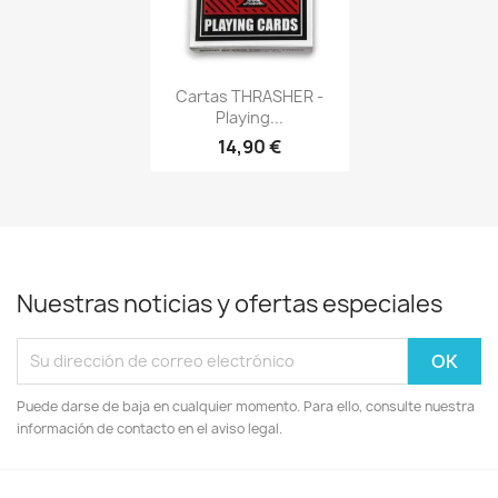
Vista rápida

Cartas THRASHER -
Playing...
14,90 €
Nuestras noticias y ofertas especiales
Puede darse de baja en cualquier momento. Para ello, consulte nuestra
información de contacto en el aviso legal.