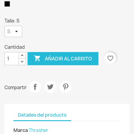
Negro
Talla: S
Cantidad

favorite_border
AÑADIR AL CARRITO
Compartir
Detalles del producto
Marca
Thrasher