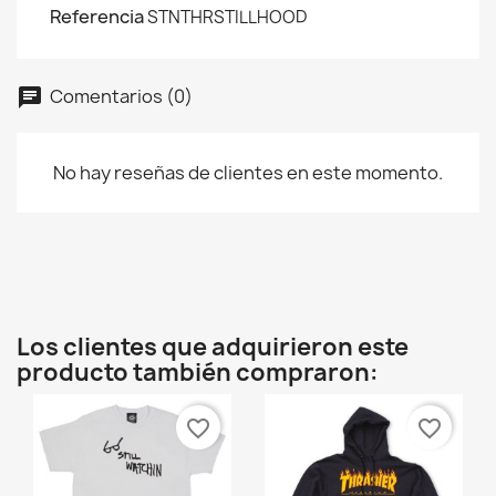
Referencia
STNTHRSTILLHOOD
Comentarios (0)
No hay reseñas de clientes en este momento.
×
Crear lista de deseos
Nombre de la lista de deseos
Los clientes que adquirieron este
producto también compraron:
favorite_border
favorite_border
Cancelar
Crear lista de deseos