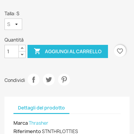
Talla: S
Quantità

favorite_border
AGGIUNGI AL CARRELLO
Condividi
Dettagli del prodotto
Marca
Thrasher
Riferimento
STNTHRLOTTIES