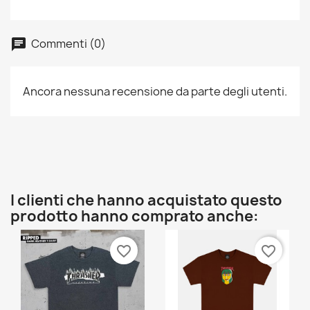
Commenti (0)
Ancora nessuna recensione da parte degli utenti.
×
Crea lista dei desideri
I clienti che hanno acquistato questo
Nome lista dei desideri
prodotto hanno comprato anche:
favorite_border
favorite_border
Annulla
Crea lista dei desideri