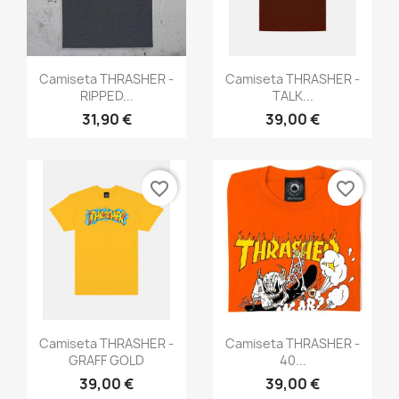
Anteprima
Anteprima


Camiseta THRASHER -
Camiseta THRASHER -
RIPPED...
TALK...
31,90 €
39,00 €
favorite_border
favorite_border
Anteprima
Anteprima


Camiseta THRASHER -
Camiseta THRASHER -
GRAFF GOLD
40...
39,00 €
39,00 €