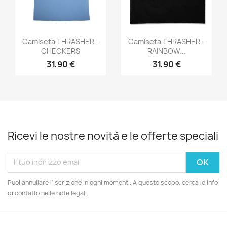
Anteprima
Anteprima


Camiseta THRASHER -
Camiseta THRASHER -
CHECKERS
RAINBOW...
31,90 €
31,90 €
Ricevi le nostre novità e le offerte speciali
Puoi annullare l'iscrizione in ogni momenti. A questo scopo, cerca le info
di contatto nelle note legali.