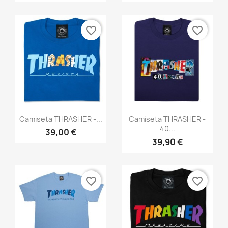
favorite_border
favorite_border
Anteprima
Anteprima


Camiseta THRASHER -...
Camiseta THRASHER -
40...
39,00 €
39,90 €
favorite_border
favorite_border