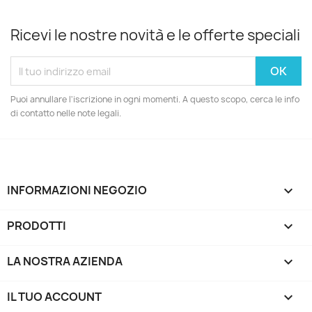
Ricevi le nostre novità e le offerte speciali
Annulla
Crea lista dei desideri
Puoi annullare l'iscrizione in ogni momenti. A questo scopo, cerca le info
di contatto nelle note legali.
INFORMAZIONI NEGOZIO
keyboard_arrow_down
PRODOTTI

LA NOSTRA AZIENDA

IL TUO ACCOUNT
