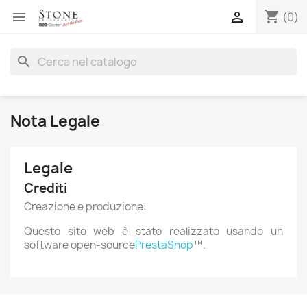
shopping_cart


(0)
search
Nota Legale
Legale
Crediti
Creazione e produzione:
Questo sito web è stato realizzato usando un
×
Crea lista dei desideri
software open-source
PrestaShop
™.
Nome lista dei desideri