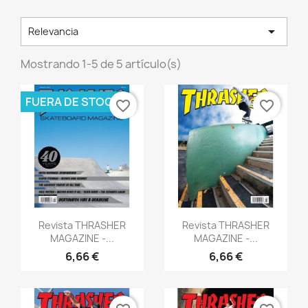

Relevancia
Mostrando 1-5 de 5 artículo(s)
FUERA DE STOCK
favorite_border
favorite_border
×
Crear lista de deseos
Vista rápida
Vista rápida


Revista THRASHER
Revista THRASHER
Nombre de la lista de deseos
MAGAZINE -...
MAGAZINE -...
6,66 €
6,66 €
Cancelar
Crear lista de deseos