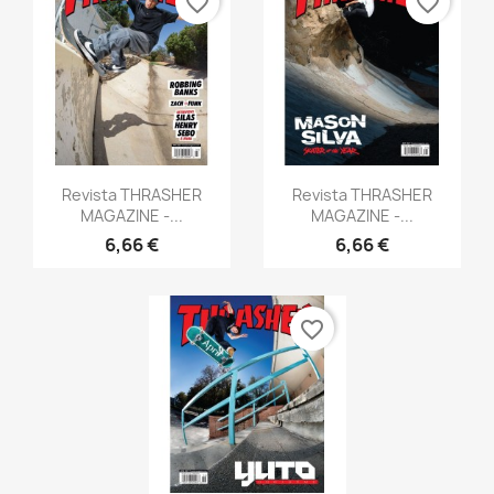
favorite_border
favorite_border
Vista rápida
Vista rápida


Revista THRASHER
Revista THRASHER
MAGAZINE -...
MAGAZINE -...
6,66 €
6,66 €
favorite_border