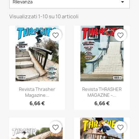

Rilevanza
Visualizzati 1-10 su 10 articoli
favorite_border
favorite_border
Anteprima
Anteprima


Revista Thrasher
Revista THRASHER
Magazine...
MAGAZINE -...
6,66 €
6,66 €
favorite_border
favorite_border