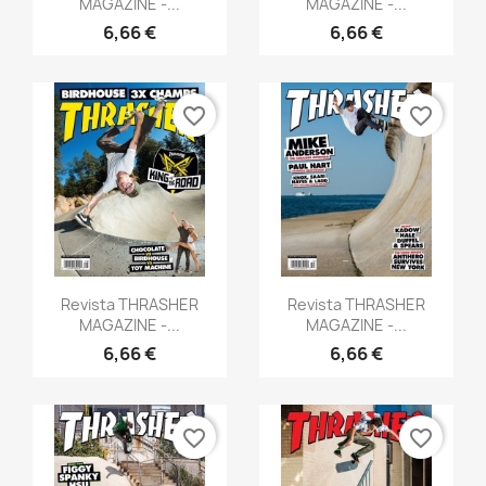
MAGAZINE -...
MAGAZINE -...
6,66 €
6,66 €
favorite_border
favorite_border
Anteprima
Anteprima


Revista THRASHER
Revista THRASHER
MAGAZINE -...
MAGAZINE -...
6,66 €
6,66 €
favorite_border
favorite_border