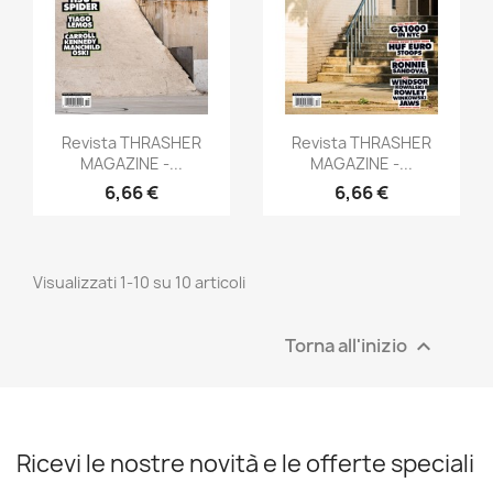
Anteprima
Anteprima


Revista THRASHER
Revista THRASHER
MAGAZINE -...
MAGAZINE -...
6,66 €
6,66 €
Visualizzati 1-10 su 10 articoli
Torna all'inizio

Ricevi le nostre novità e le offerte speciali