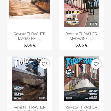
×
Crea lista dei desideri
Anteprima
Anteprima


Revista THRASHER
Revista THRASHER
MAGAZINE -...
MAGAZINE -...
Nome lista dei desideri
6,66 €
6,66 €
Annulla
Crea lista dei desideri
favorite_border
favorite_border
Anteprima
Anteprima


Revista THRASHER
Revista THRASHER