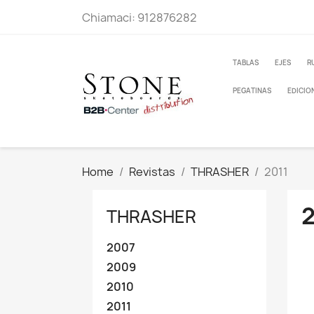
Chiamaci:
912876282
TABLAS
EJES
R
PEGATINAS
EDICIO
Home
Revistas
THRASHER
2011
2
THRASHER
2007
2009
2010
2011