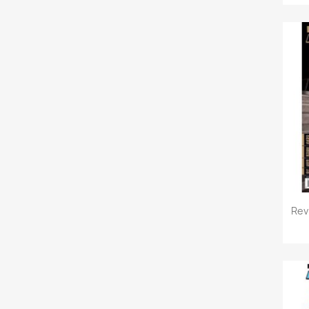
C
Rev
Nome 