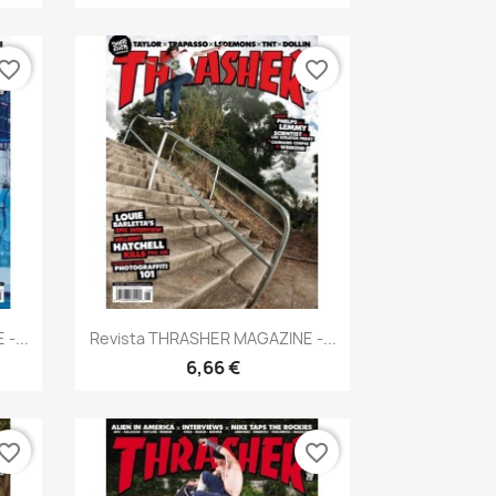
vorite_border
favorite_border
×
Anteprima

-...
Revista THRASHER MAGAZINE -...
6,66 €
vorite_border
favorite_border