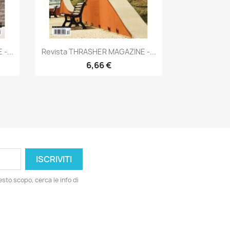
Anteprima

-...
Revista THRASHER MAGAZINE -...
6,66 €
esto scopo, cerca le info di