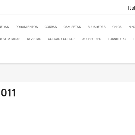
Ita
UEDAS
RODAMIENTOS
GORRAS
CAMISETAS
SUDADERAS
CHICA
NIÑ
NES LIMTADAS
REVISTAS
GORRAS Y GORROS
ACCESORIES
TORNILLERIA
011