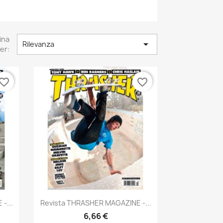
ina

Rilevanza
er:
vorite_border
favorite_border
Anteprima

-...
Revista THRASHER MAGAZINE -...
6,66 €