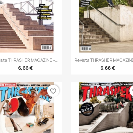
Anteprima
Anteprima


ista THRASHER MAGAZINE -...
Revista THRASHER MAGAZINE 
6,66 €
6,66 €
favorite_border
fa