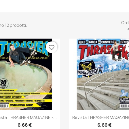
Ord
no 12 prodotti.
p
favorite_border
fa
Anteprima
Anteprima


ista THRASHER MAGAZINE -...
Revista THRASHER MAGAZINE 
6,66 €
6,66 €