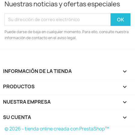
Nuestras noticias y ofertas especiales
Puede darse de baja en cualquier momento. Para ello, consulte nuestra
información de contacto en el aviso legal.
INFORMACIÓN DE LA TIENDA
keyboard_arrow_down
PRODUCTOS

NUESTRA EMPRESA

SU CUENTA

© 2026 - tienda online creada con PrestaShop™