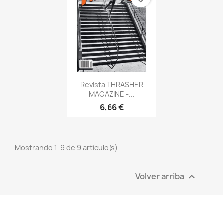
Vista rápida

Revista THRASHER
MAGAZINE -...
6,66 €
Mostrando 1-9 de 9 artículo(s)
Volver arriba
