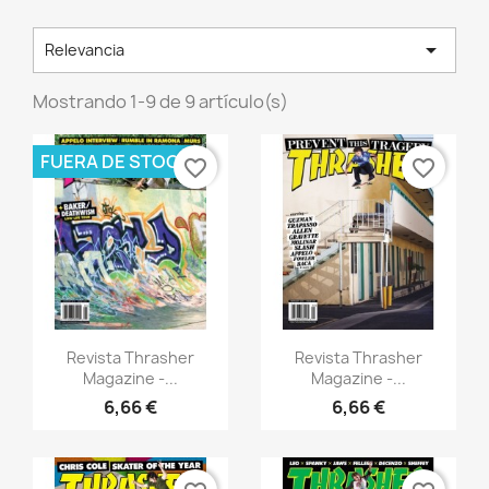

Relevancia
Mostrando 1-9 de 9 artículo(s)
FUERA DE STOCK
favorite_border
favorite_border
Vista rápida
Vista rápida


Revista Thrasher
Revista Thrasher
Magazine -...
Magazine -...
6,66 €
6,66 €