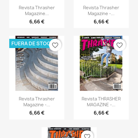
Vista rápida
Vista rápida


Revista Thrasher
Revista Thrasher
Magazine...
Magazine -...
6,66 €
6,66 €
FUERA DE STOCK
favorite_border
favorite_border
Vista rápida
Vista rápida


Revista Thrasher
Revista THRASHER
Magazine -...
MAGAZINE -...
6,66 €
6,66 €
favorite_border