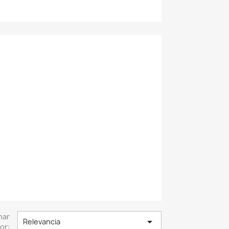
nar

Relevancia
or: