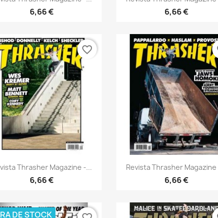
6,66 €
6,66 €
Cancelar
Crear lista de deseos
favorite_border
fa
Vista rápida
Vista rápida


vista Thrasher Magazine -...
Revista Thrasher Magazine -
6,66 €
6,66 €
RA DE STOCK
favorite_border
fa