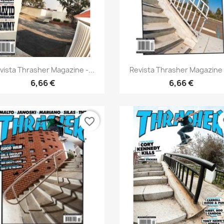
Vista rápida
Vista rápida


vista Thrasher Magazine -...
Revista Thrasher Magazine -
6,66 €
6,66 €
favorite_border
fa