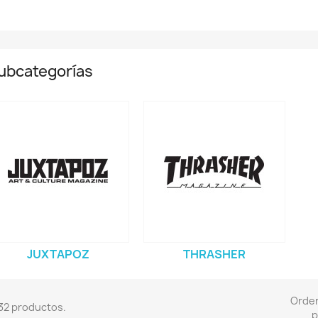
ubcategorías
JUXTAPOZ
THRASHER
Orde
32 productos.
p