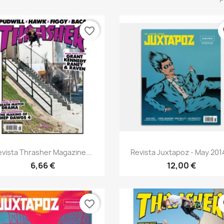
favorite_border
fa
Vista rápida
Vista rápida


evista Thrasher Magazine...
Revista Juxtapoz - May 2014
6,66 €
12,00 €
favorite_border
fa