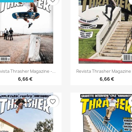
Vista rápida
Vista rápida


vista Thrasher Magazine -...
Revista Thrasher Magazine -
6,66 €
6,66 €
favorite_border
fa