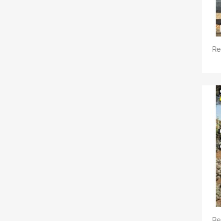
Re
C
Nomb
Re