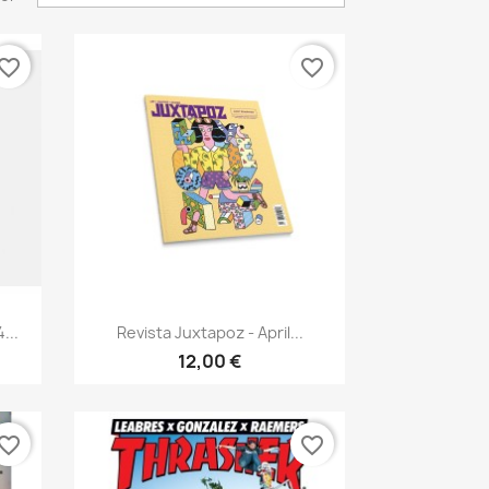
vorite_border
favorite_border
Vista rápida

...
Revista Juxtapoz - April...
12,00 €
vorite_border
favorite_border