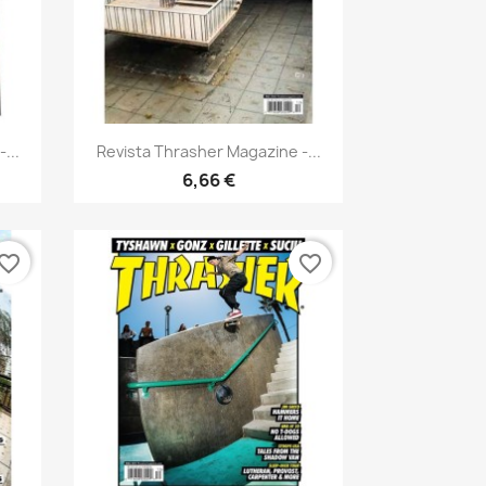
Vista rápida

...
Revista Thrasher Magazine -...
6,66 €
vorite_border
favorite_border