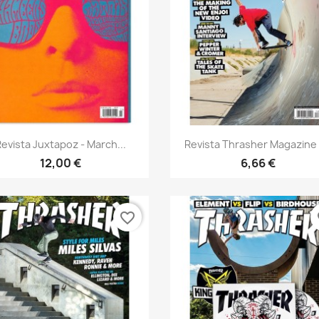
Vista rápida
Vista rápida


Revista Juxtapoz - March...
Revista Thrasher Magazine -
12,00 €
6,66 €
favorite_border
fa