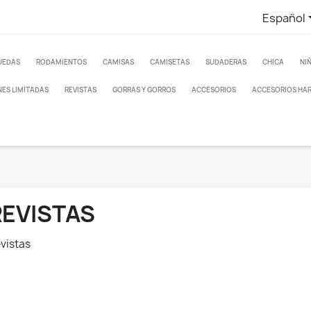
Español
UEDAS
RODAMIENTOS
CAMISAS
CAMISETAS
SUDADERAS
CHICA
NI
NES LIMITADAS
REVISTAS
GORRAS Y GORROS
ACCESORIOS
ACCESORIOS HA
REVISTAS
vistas