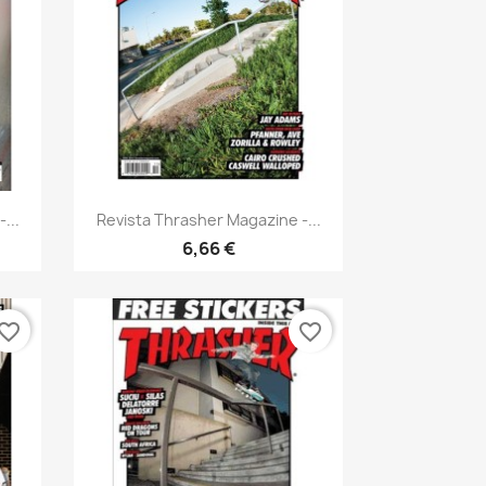
Vista rápida

...
Revista Thrasher Magazine -...
6,66 €
vorite_border
favorite_border