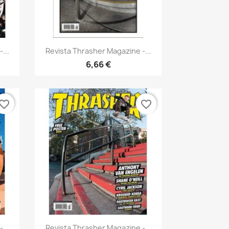
Vista rápida

...
Revista Thrasher Magazine -...
6,66 €
vorite_border
favorite_border
×
Vista rápida

...
Revista Thrasher Magazine -...