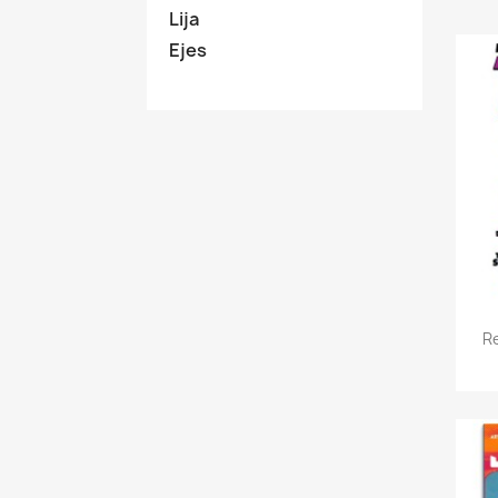
Lija
Ejes
R