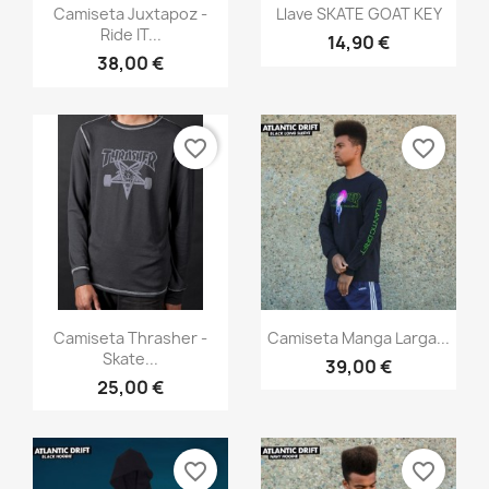
Vista rápida
Vista rápida


Camiseta Juxtapoz -
Llave SKATE GOAT KEY
Ride IT...
14,90 €
38,00 €
favorite_border
favorite_border
Vista rápida
Vista rápida


Camiseta Thrasher -
Camiseta Manga Larga...
Skate...
39,00 €
25,00 €
favorite_border
favorite_border