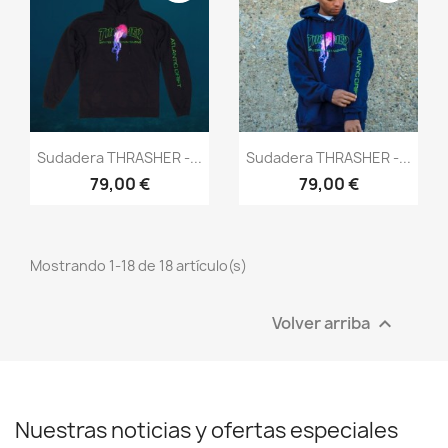
Vista rápida
Vista rápida


Sudadera THRASHER -...
Sudadera THRASHER -...
79,00 €
79,00 €
Mostrando 1-18 de 18 artículo(s)
Volver arriba

Nuestras noticias y ofertas especiales