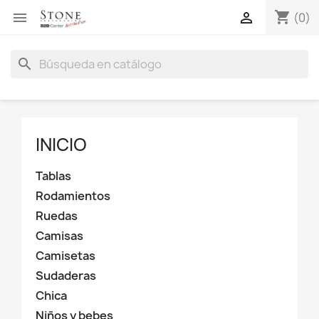
shopping_cart


(0)
search
INICIO
Tablas
Rodamientos
Ruedas
Camisas
Camisetas
Sudaderas
Chica
Niños y bebes