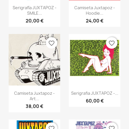
Vista rápida
Vista rápida


Serigrafía JUXTAPOZ -
Camiseta Juxtapoz -
SMILE...
Hoodie...
20,00 €
24,00 €
favorite_border
favorite_border
Vista rápida
Vista rápida


Camiseta Juxtapoz -
Serigrafia JUXTAPOZ -...
Art...
60,00 €
38,00 €
favorite_border
favorite_border