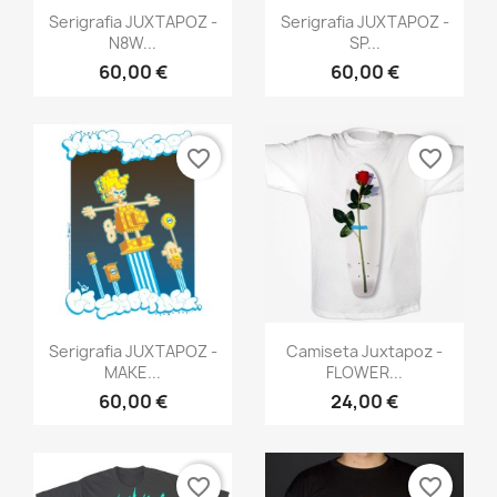
Vista rápida
Vista rápida


Serigrafia JUXTAPOZ -
Serigrafia JUXTAPOZ -
Cancelar
Crear lista de deseos
N8W...
SP...
60,00 €
60,00 €
favorite_border
favorite_border
Vista rápida
Vista rápida


Serigrafia JUXTAPOZ -
Camiseta Juxtapoz -
MAKE...
FLOWER...
60,00 €
24,00 €
favorite_border
favorite_border