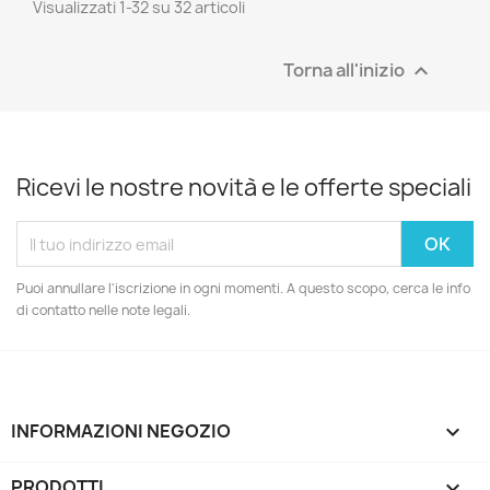
Visualizzati 1-32 su 32 articoli
Torna all'inizio

Ricevi le nostre novità e le offerte speciali
Puoi annullare l'iscrizione in ogni momenti. A questo scopo, cerca le info
di contatto nelle note legali.
INFORMAZIONI NEGOZIO
keyboard_arrow_down
PRODOTTI
