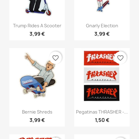
Anteprima
Anteprima


Trump Rides A Scooter
Gnarly Election
3,99 €
3,99 €
favorite_border
favorite_border
Anteprima
Anteprima


Bernie Shreds
Pegatinas THRASHER -...
3,99 €
1,50 €