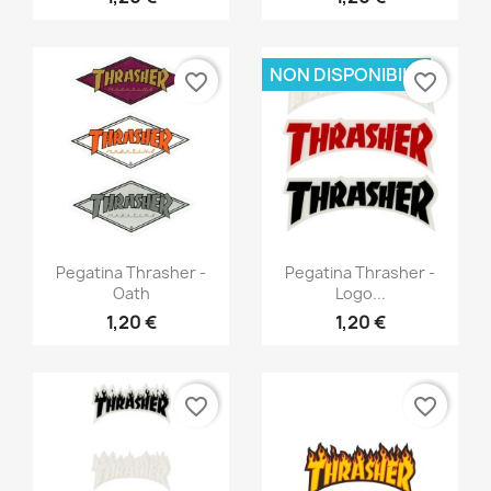
NON DISPONIBILE
favorite_border
favorite_border
Anteprima
Anteprima


Pegatina Thrasher -
Pegatina Thrasher -
Oath
Logo...
1,20 €
1,20 €
favorite_border
favorite_border