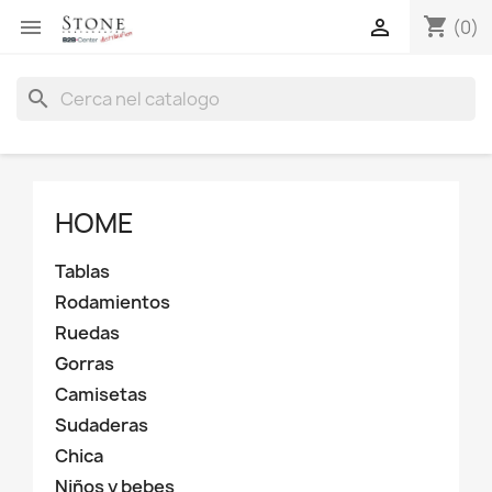
shopping_cart


(0)
search
HOME
Tablas
Rodamientos
Ruedas
Gorras
Camisetas
Sudaderas
Chica
Niños y bebes