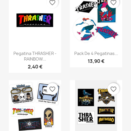
favorite_border
favorite_border
Anteprima
Anteprima


Pegatina THRASHER -
Pack De 4 Pegatinas...
RAINBOW...
13,90 €
2,40 €
favorite_border
favorite_border