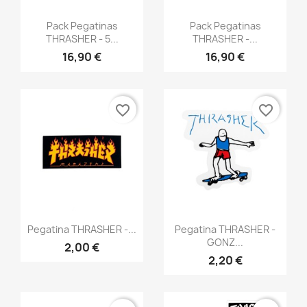
Anteprima
Anteprima


Pack Pegatinas
Pack Pegatinas
THRASHER - 5...
THRASHER -...
16,90 €
16,90 €
favorite_border
favorite_border
Anteprima
Anteprima


Pegatina THRASHER -...
Pegatina THRASHER -
GONZ...
2,00 €
2,20 €