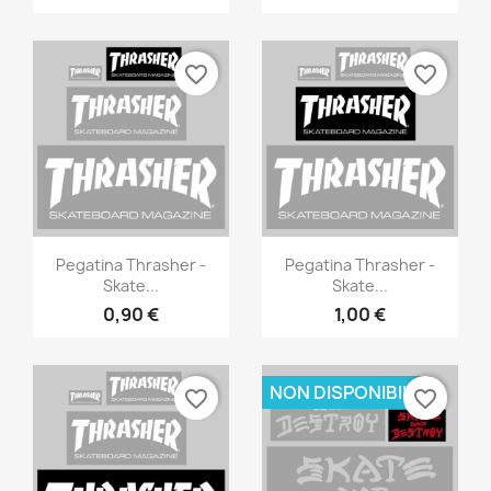
favorite_border
favorite_border
Anteprima
Anteprima


Pegatina Thrasher -
Pegatina Thrasher -
Skate...
Skate...
0,90 €
1,00 €
NON DISPONIBILE
favorite_border
favorite_border