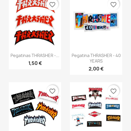
favorite_border
favorite_border
Anteprima
Anteprima


Pegatinas THRASHER -...
Pegatina THRASHER - 40
YEARS
1,50 €
2,00 €
favorite_border
favorite_border