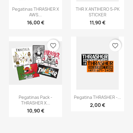
Anteprima
Anteprima


Pegatinas THRASHER X
THR X ANTIHERO 5-PK
AWS...
STICKER
16,00 €
11,90 €
favorite_border
favorite_border
Anteprima
Anteprima


Pegatinas Pack -
Pegatina THRASHER -...
THRASHER X...
2,00 €
10,90 €