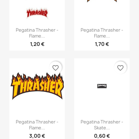
Anteprima
Anteprima


Pegatina Thrasher -
Pegatina Thrasher -
Flame...
Flame...
1,20 €
1,70 €
favorite_border
favorite_border
Anteprima
Anteprima


Pegatina Thrasher -
Pegatina Thrasher -
Flame...
Skate...
3,00 €
0,60 €