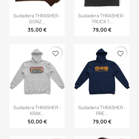
Vista rápida
Vista rápida


Sudadera THRASHER -
Sudadera THRASHER -
GONZ...
TRUCK 1...
35,00 €
79,00 €
favorite_border
favorite_border
Vista rápida
Vista rápida


Sudadera THRASHER -
Sudadera THRASHER -
KRAK...
FIRE...
50,00 €
79,00 €