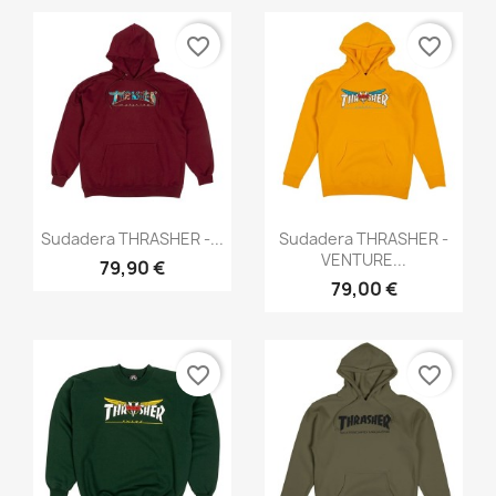
favorite_border
favorite_border
Vista rápida
Vista rápida


Sudadera THRASHER -...
Sudadera THRASHER -
VENTURE...
79,90 €
79,00 €
favorite_border
favorite_border