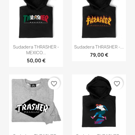
Vista rápida
Vista rápida


Sudadera THRASHER -
Sudadera THRASHER -...
MEXICO...
79,00 €
50,00 €
favorite_border
favorite_border
Vista rápida
Vista rápida