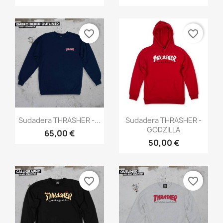
favorite_border
favorite_border
Vista rápida
Vista rápida


Sudadera THRASHER -...
Sudadera THRASHER -
GODZILLA
65,00 €
50,00 €
favorite_border
favorite_border