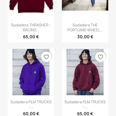
Vista rápida
Vista rápida


Sudadera THRASHER -
Sudadera THE
RACING...
PORTLAND WHEEL...
65,00 €
30,00 €
favorite_border
favorite_border
Vista rápida
Vista rápida


Sudadera FILM TRUCKS
Sudadera FILM TRUCKS
-...
-...
60,00 €
65,00 €