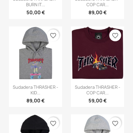
BURN IT...
COP CAR...
50,00 €
89,00 €
favorite_border
favorite_border
Vista rápida
Vista rápida


Sudadera THRASHER -
Sudadera THRASHER -
KID...
COP CAR...
89,00 €
59,00 €
favorite_border
favorite_border