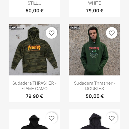
STILL...
WHITE
50,00 €
79,00 €
favorite_border
favorite_border
Vista rápida
Vista rápida


Sudadera THRASHER -
Sudadera Thrasher -
FLAME CAMO
DOUBLES
79,90 €
50,00 €
favorite_border
favorite_border