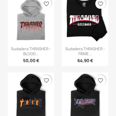
favorite_border
favorite_border
Vista rápida
Vista rápida


Sudadera THRASHER -
Sudadera THRASHER -
BLOOD...
FIRME...
50,00 €
64,90 €
favorite_border
favorite_border