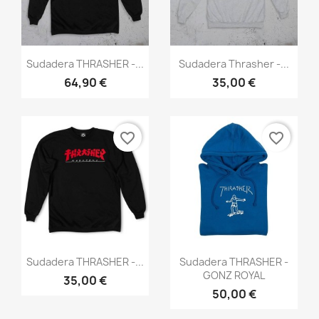
Vista rápida
Vista rápida


Sudadera THRASHER -...
Sudadera Thrasher -...
64,90 €
35,00 €
favorite_border
favorite_border
Vista rápida
Vista rápida


Sudadera THRASHER -...
Sudadera THRASHER -
GONZ ROYAL
35,00 €
50,00 €