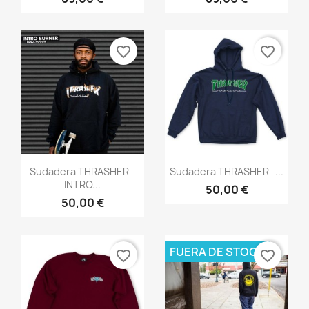
favorite_border
favorite_border
Vista rápida
Vista rápida


Sudadera THRASHER -
Sudadera THRASHER -...
INTRO...
50,00 €
50,00 €
FUERA DE STOCK
favorite_border
favorite_border