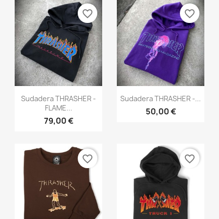
favorite_border
favorite_border
Vista rápida
Vista rápida


Sudadera THRASHER -
Sudadera THRASHER -...
FLAME...
50,00 €
79,00 €
favorite_border
favorite_border