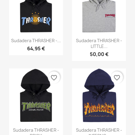
Vista rápida
Vista rápida


Sudadera THRASHER -...
Sudadera THRASHER -
LITTLE...
64,95 €
50,00 €
favorite_border
favorite_border
Vista rápida
Vista rápida


Sudadera THRASHER -
Sudadera THRASHER -