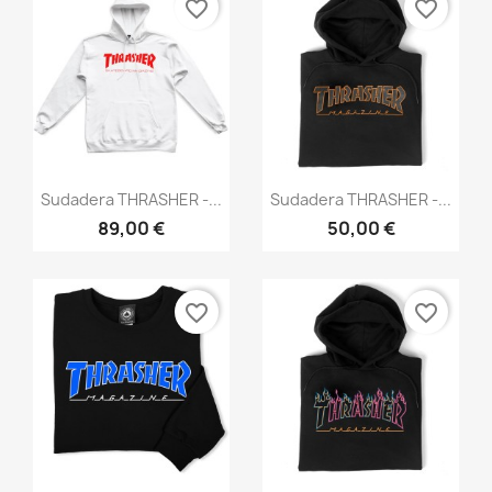
favorite_border
favorite_border
Vista rápida
Vista rápida


Sudadera THRASHER -...
Sudadera THRASHER -...
89,00 €
50,00 €
favorite_border
favorite_border