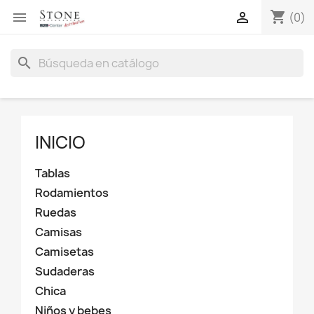
shopping_cart


(0)
search
INICIO
Tablas
Rodamientos
Ruedas
Camisas
Camisetas
Sudaderas
Chica
Niños y bebes