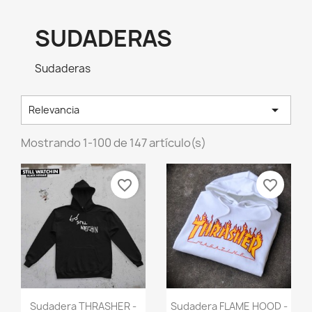
SUDADERAS
Sudaderas

Relevancia
Mostrando 1-100 de 147 artículo(s)
favorite_border
favorite_border
Vista rápida
Vista rápida


Sudadera THRASHER -
Sudadera FLAME HOOD -