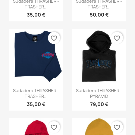


Sudadera THRASHER -
Sudadera THRASHER -
TRASHER...
TRASHER...
35,00 €
50,00 €
favorite_border
favorite_border
Vista rápida
Vista rápida


Sudadera THRASHER -
Sudadera THRASHER -
TRASHER...
PYRAMID
35,00 €
79,00 €
favorite_border
favorite_border