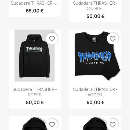
Vista rápida
Vista rápida


Sudadera THRASHER -...
Sudadera THRASHER -
DOUBLE...
65,00 €
50,00 €
favorite_border
favorite_border
Vista rápida
Vista rápida


Sudadera THRASHER -
Sudadera THRASHER -
ROSES
JAGGED...
50,00 €
60,00 €
favorite_border
favorite_border