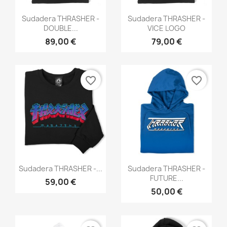
Vista rápida
Vista rápida


Sudadera THRASHER -
Sudadera THRASHER -
DOUBLE...
VICE LOGO
89,00 €
79,00 €
favorite_border
favorite_border
Vista rápida
Vista rápida


Sudadera THRASHER -...
Sudadera THRASHER -
FUTURE...
59,00 €
50,00 €