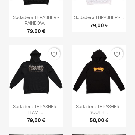
Cancelar
Crear lista de deseos
Vista rápida
Vista rápida


Sudadera THRASHER -
Sudadera THRASHER -...
RAINBOW...
79,00 €
79,00 €
favorite_border
favorite_border
Vista rápida
Vista rápida


Sudadera THRASHER -
Sudadera THRASHER -
FLAME...
YOUTH...
79,00 €
50,00 €