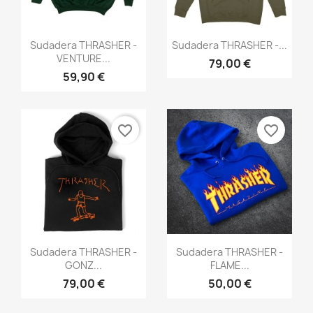
Vista rápida
Vista rápida


Sudadera THRASHER -
Sudadera THRASHER -...
VENTURE...
79,00 €
59,90 €
favorite_border
favorite_border
Vista rápida
Vista rápida


Sudadera THRASHER -
Sudadera THRASHER -
GONZ...
FLAME...
79,00 €
50,00 €