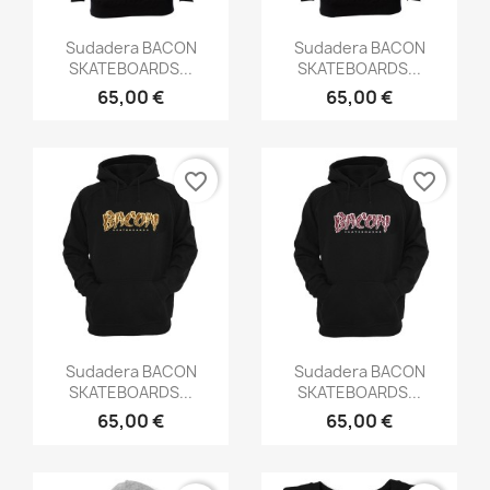
Vista rápida
Vista rápida


Sudadera BACON
Sudadera BACON
SKATEBOARDS...
SKATEBOARDS...
65,00 €
65,00 €
favorite_border
favorite_border
Vista rápida
Vista rápida


Sudadera BACON
Sudadera BACON
SKATEBOARDS...
SKATEBOARDS...
65,00 €
65,00 €