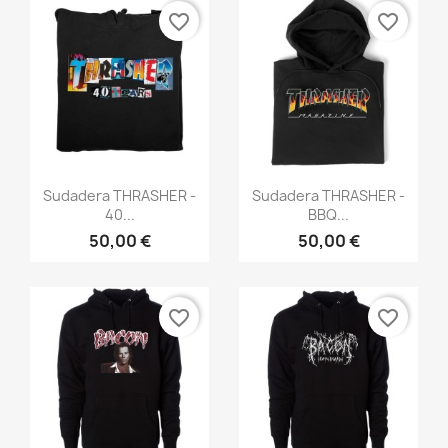
favorite_border
favorite_border
Vista rápida
Vista rápida


Sudadera THRASHER -
Sudadera THRASHER -
40...
BBQ...
50,00 €
50,00 €
favorite_border
favorite_border