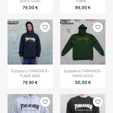
SKATE GOAT
Flame...
79,00 €
89,00 €
favorite_border
favorite_border
Vista rápida
Vista rápida


Sudadera THRASHER -
Sudadera THRASHER -
FLAME MAG
DAVIS HOOD
79,90 €
50,00 €
favorite_border
favorite_border