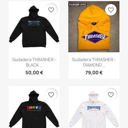
favorite_border
favorite_border
Vista rápida
Vista rápida


Sudadera THRASHER -
Sudadera THRASHER -
BLACK...
DIAMOND...
50,00 €
79,00 €
×
favorite_border
favorite_border
Crear lista de deseos
Nombre de la lista de deseos